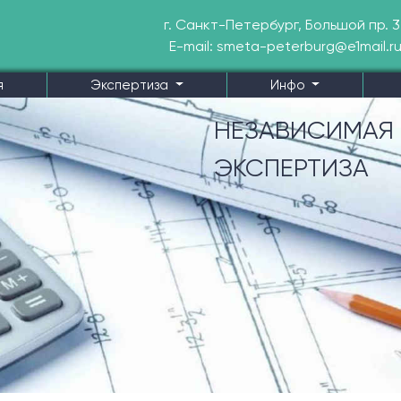
г. Санкт-Петербург, Большой пр. 3
E-mail: smeta-peterburg@e1mail.r
я
Экспертиза
Инфо
НЕЗАВИСИМАЯ
ЭКСПЕРТИЗА