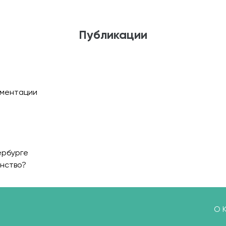
Публикации
ументации
ербурге
анство?
О 